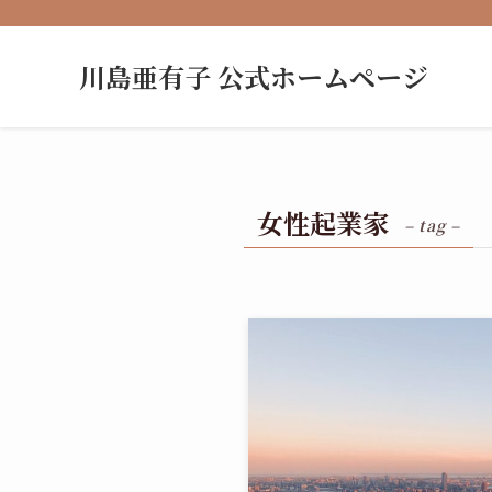
川島亜有子 公式ホームページ
女性起業家
– tag –