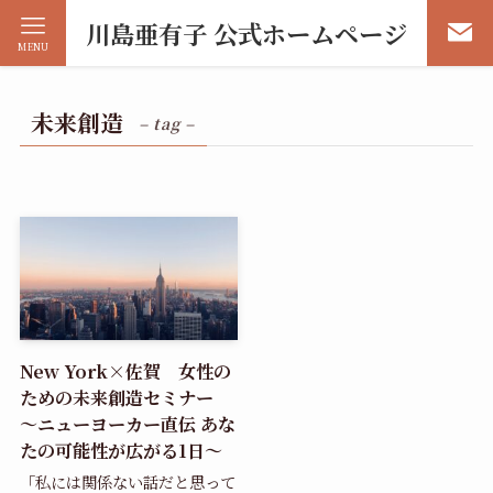
川島亜有子 公式ホームページ
MENU
未来創造
– tag –
New York×佐賀 女性の
ための未来創造セミナー
～ニューヨーカー直伝 あな
たの可能性が広がる1日～
「私には関係ない話だと思って